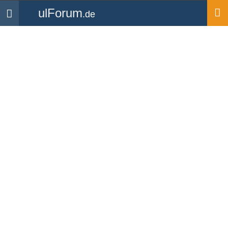
ulForum
.de
Navigation
Startseite
Mitglieder
cptrich
cptrich
UL Pilot