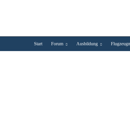
Start
Forum
Ausbildung
Flugzeugm
SFC-Ehingen ist UL Pilot
Profil
Bilder
Videos
Experte