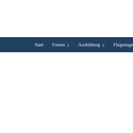
Start
Forum
Ausbildung
Flugzeugm
FlyHigh366 ist UL Pilot
Profil
Bilder
Videos
Experte