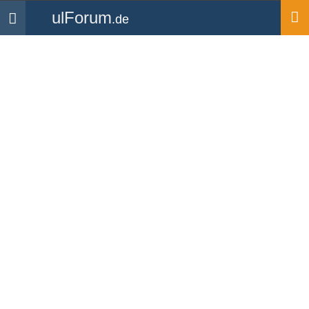
ulForum
.de
Navigation
Startseite
Mitglieder
saab340
saab340
UL Pilot