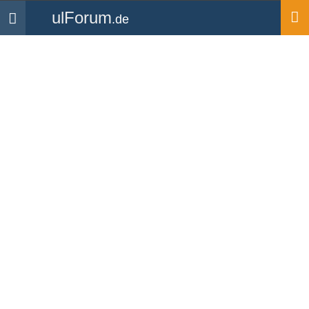
ulForum
.de
Navigation
Startseite
Mitglieder
heinzSHG
heinzSHG
UL Pilot