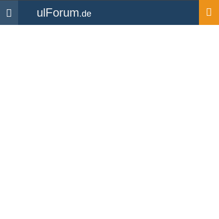
ulForum
.de
Navigation
Startseite
Mitglieder
Det.
Det.
UL Pilot