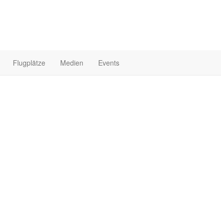
Flugplätze
Medien
Events
Startseite
Mi
Halo
UL Pil
0
Beiträge
0
Bilder
0
Videos