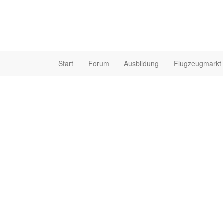
Start
Forum
Ausbildung
Flugzeugmarkt
Halogen ist UL Pilot
Profil
Bilder
Videos
Experte