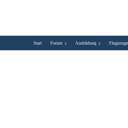
Start
Forum
Ausbildung
Flugzeugm
driver57 ist Experte
Profil
Bilder
Videos
Experte