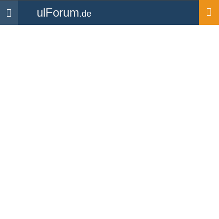
ulForum
.de
Navigation
Startseite
Mitglieder
Jokkel
Bilder
Jokkel
UL Pilot