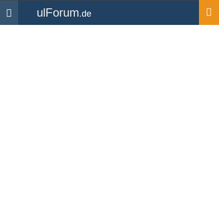
ulForum
.de
Navigation
Startseite
Mitglieder
wintermond
Bilder
wintermond
UL Pilot