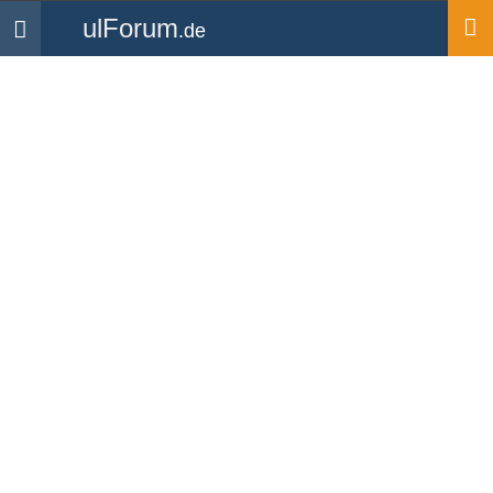
ulForum
.de
Navigation
Startseite
Mitglieder
dmemd
dmemd
UL Pilot