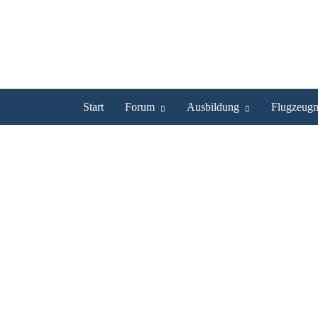
Start
Forum
Ausbildung
Flugzeugm
fliegermunich ist UL Pilot
Profil
Bilder
Videos
Experte