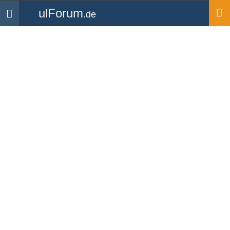
ulForum
.de
Navigation
Startseite
Mitglieder
forester
Videos
forester
UL Pilot