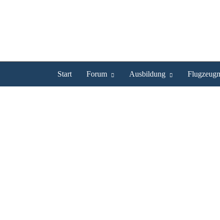
Start
Forum
Ausbildung
Flugzeugm
Green33 ist UL Pilot
Profil
Bilder
Videos
Experte