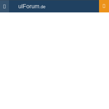
ulForum
.de
Navigation
Startseite
JanTomaschewski
UL Flugschüler