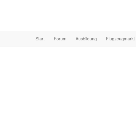
Start
Forum
Ausbildung
Flugzeugmarkt
Elekfrank ist UL Pilot
Profil
Bilder
Videos
Experte