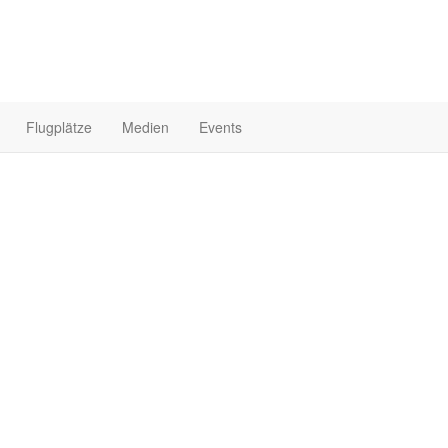
Flugplätze
Medien
Events
Startseite
Mi
Elek
UL Pil
0
Beiträge
0
Bilder
0
Videos