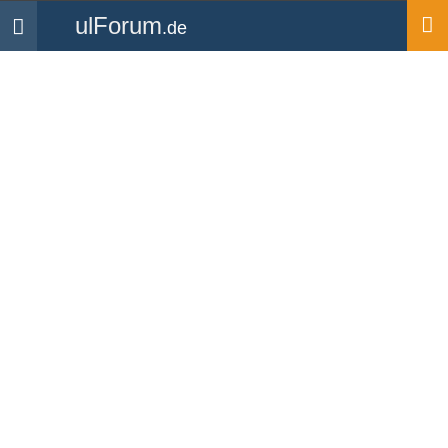
ulForum
.de
Navigation
Startseite
Mitglieder
fk9flieger
fk9flieger
UL Pilot