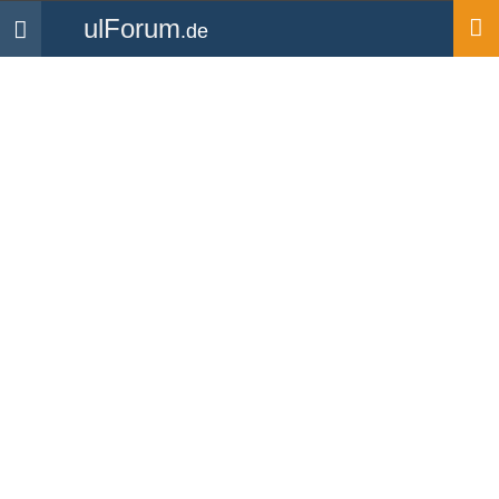
ulForum
.de
Navigation
Startseite
Flugplätze
Liste der Flugplätze in
Deutschland
Klick auf einen Flugplatz in der Liste, um weitere
Informationen zum jeweiligen Flugplatz zu erhalten.
Suchen…